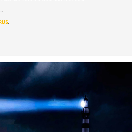
s…
RUS
.