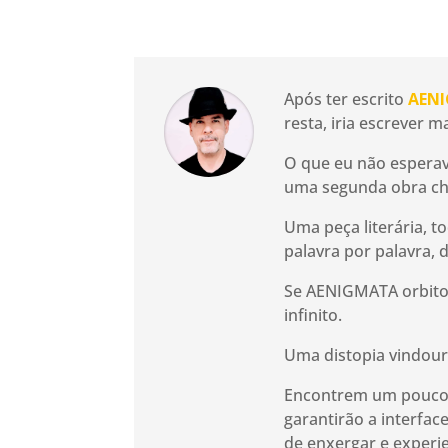
Após ter escrito
AEN
resta, iria escrever m
O que eu não esperava
uma segunda obra che
Uma peça literária, t
palavra por palavra, 
Se AENIGMATA orbitou
infinito.
Uma distopia vindour
Encontrem um pouco d
garantirão a interfac
de enxergar e exper