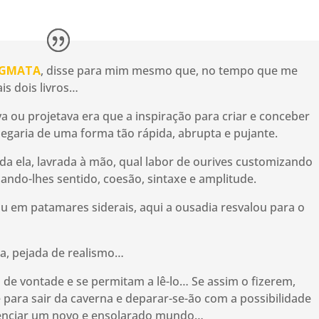
IGMATA
, disse para mim mesmo que, no tempo que me
ais dois livros…
 ou projetava era que a inspiração para criar e conceber
garia de uma forma tão rápida, abrupta e pujante.
oda ela, lavrada à mão, qual labor de ourives customizando
dando-lhes sentido, coesão, sintaxe e amplitude.
 em patamares siderais, aqui a ousadia resvalou para o
a, pejada de realismo…
e vontade e se permitam a lê-lo… Se assim o fizerem,
e para sair da caverna e deparar-se-ão com a possibilidade
ienciar um novo e ensolarado mundo…