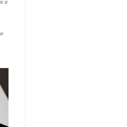
ós a
or