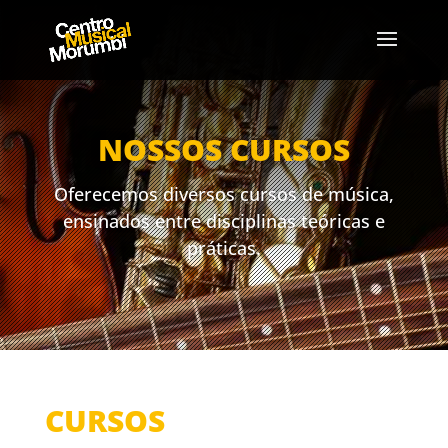
NOSSOS CURSOS
Oferecemos diversos cursos de música,
ensinados entre disciplinas teóricas e
práticas.
CURSOS